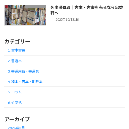
【買取】笠間市で戦争の本や戦前の小説
1. 古本古書
を出張買取｜古本・古書を売るなら忠益
軒へ
2025年10月31日
カテゴリー
1. 古本古書
2. 書道本
3. 書道用品・書道具
4. 和本・唐本・朝鮮本
5. コラム
6. その他
アーカイブ
2026年5月