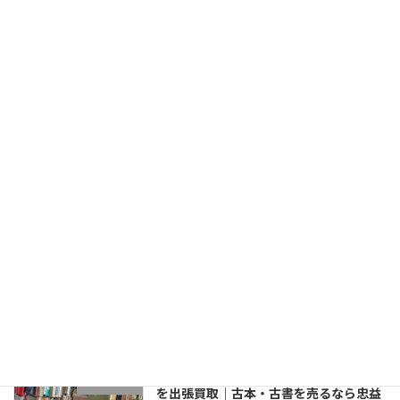
本の買取りを断られたらどうする？古本
5. コラム
の処分方法5選
2026年1月12日
【買取】美術図録・郷土史・歴史！野木
1. 古本古書
町で出張買取！｜古本を売るなら忠益軒
へ
2026年1月5日
【買取】洋書！川越市で出張買取！英語
1. 古本古書
で書かれた植物・薬草・ハーブなどの本
をお譲りいただきました｜古本を売るな
ら忠益軒へ
2025年11月7日
【買取】笠間市で戦争の本や戦前の小説
1. 古本古書
を出張買取｜古本・古書を売るなら忠益