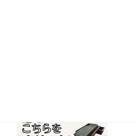
当店スタッフが訪問して査定や運び出しをする
無料の
出張
買取
、またはお客様から商品を送っていただき査定買取り
する
宅配買取
を実施中です。もちろん、近隣市町村からの
ご相談も大歓迎です。
ご依頼・ご相談・ご質問などございましたら、お気軽にご
連絡ください。
忠益軒（チュウエ
古本古書・書道用品・書道具の買取りは、
キケン）
にお任せください！