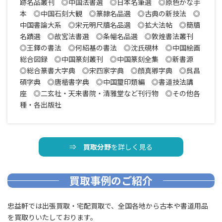
跡名品叢刊 ◎中国法書選 ◎日本名筆選 ◎原色かな手
本 ◎中国石刻大観 ◎篆隷名品選 ◎古典の新技法 ◎
中国書論大系 ◎宋元明尺牘名品選 ◎拡大法帖 ◎簡牘
名蹟選 ◎故宮法書選 ◎条幅名品選 ◎敦煌書法叢刊
◎王鐸の書法 ◎何紹基の書法 ◎沈氏硯林 ◎中国絵画
総合図録 ◎中国篆刻叢刊 ◎中国篆刻全集 ◎新書源
◎総合篆書大字典 ◎宋四家字典 ◎顔真卿字典 ◎呉昌
碩字典 ◎唐楷書字典 ◎中国璽印類編 ◎書道技法講
座 ◎二玄社・天来書院・清雅堂など刊行物 ◎その他各
種・各出版社
⇒
買取分野
を詳しく見る
買取事例のご紹介
忠益軒では出張買取・宅配買取で、全国各地から古本や書道用品
を買取りいたしております。