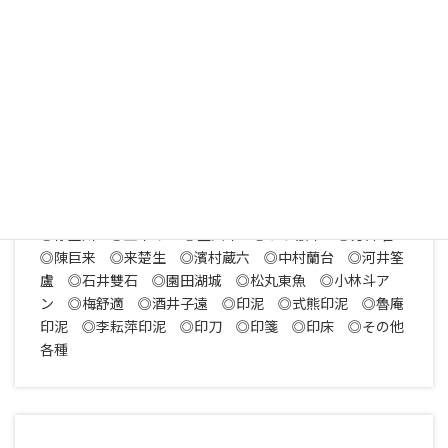
各種印材・印泥・印刀・印矩などの篆刻用品も積極的に査
定買取りいたしております。
すでに彫ってある印材や有名な篆刻家の彫った印も査定買
取の対象となりますので、お気軽にご相談ください！
◎印材 ◎石印材 ◎寿山石 ◎田黄石 ◎芙蓉石 ◎高
山凍石 ◎牛角凍石 ◎青田石 ◎巴林石 ◎昌化石 ◎
鶏血石 ◎ラオス石 ◎竹根印材 ◎木印材 ◎名家刻
印 ◎呉昌碩 ◎斉白石 ◎黄士陵 ◎王禔（王福庵）
◎徐星州 ◎王个イ ◎童大年 ◎トウ散木 ◎方介堪
◎陳巨来 ◎来楚生 ◎濱村蔵六 ◎中村蘭台 ◎河井筌
盧 ◎石井雙石 ◎園田湖城 ◎松丸東魚 ◎小林斗ア
ン ◎梅舒適 ◎酒井子遠 ◎印泥 ◎式熊印泥 ◎魯庵
印泥 ◎李耘萍印泥 ◎印刀 ◎印箋 ◎印床 ◎その他
各種