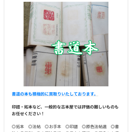
書道の本も積極的に買取りいたしております。
印譜・拓本など、一般的な古本屋では評価の難しいものも
お任せください！
◎拓本 ◎法帖 ◎お手本 ◎印譜 ◎原色法帖選 ◎書